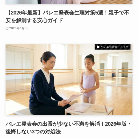
【2026年最新】バレエ発表会生理対策5選！親子で不
安を解消する安心ガイド
2026年4月5日
バレエ発表会・メイク
バレエ発表会の出番が少ない不満を解消！2026年版・
後悔しない3つの対処法