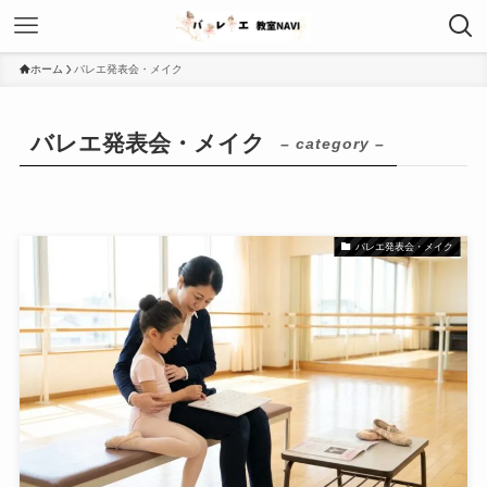
ホーム
バレエ発表会・メイク
バレエ発表会・メイク
– category –
バレエ発表会・メイク