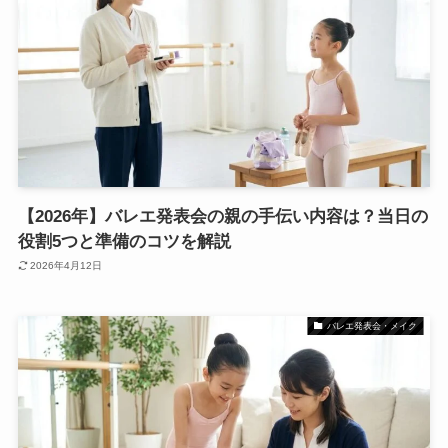
【2026年】バレエ発表会の親の手伝い内容は？当日の
役割5つと準備のコツを解説
2026年4月12日
バレエ発表会・メイク