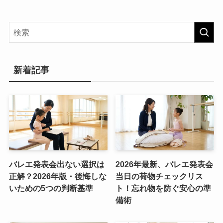
新着記事
バレエ発表会出ない選択は
2026年最新、バレエ発表会
正解？2026年版・後悔しな
当日の荷物チェックリス
いための5つの判断基準
ト！忘れ物を防ぐ安心の準
備術