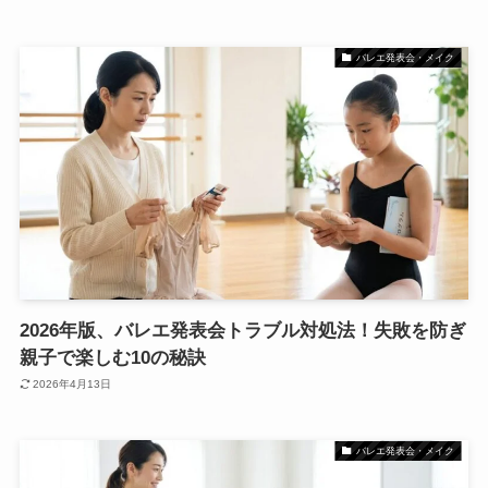
バレエ発表会・メイク
2026年版、バレエ発表会トラブル対処法！失敗を防ぎ
親子で楽しむ10の秘訣
2026年4月13日
バレエ発表会・メイク