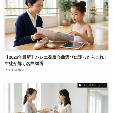
【2026年最新】バレエ発表会曲選びに迷ったらこれ！
生徒が輝く名曲30選
2026年3月27日
バレエ発表会・メイク