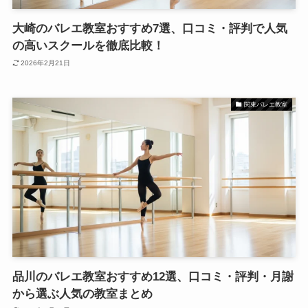
大崎のバレエ教室おすすめ7選、口コミ・評判で人気
の高いスクールを徹底比較！
2026年2月21日
関東バレエ教室
品川のバレエ教室おすすめ12選、口コミ・評判・月謝
から選ぶ人気の教室まとめ