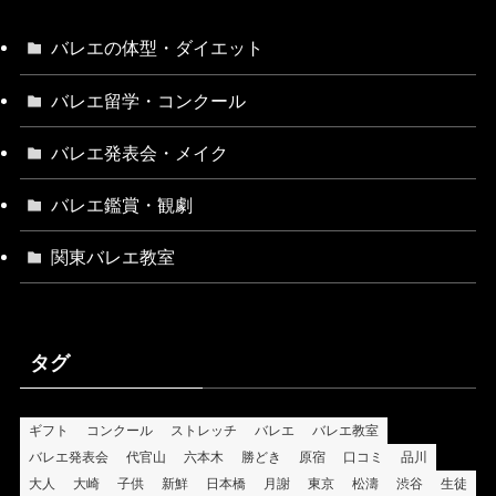
バレエの体型・ダイエット
バレエ留学・コンクール
バレエ発表会・メイク
バレエ鑑賞・観劇
関東バレエ教室
タグ
ギフト
コンクール
ストレッチ
バレエ
バレエ教室
バレエ発表会
代官山
六本木
勝どき
原宿
口コミ
品川
大人
大崎
子供
新鮮
日本橋
月謝
東京
松濤
渋谷
生徒