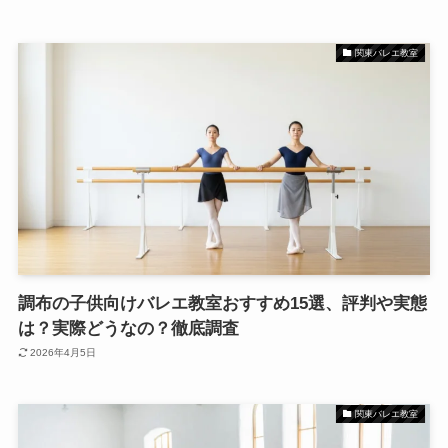
関東バレエ教室
調布の子供向けバレエ教室おすすめ15選、評判や実態
は？実際どうなの？徹底調査
2026年4月5日
関東バレエ教室