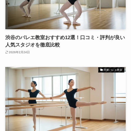
渋谷のバレエ教室おすすめ12選！口コミ・評判が良い
人気スタジオを徹底比較
2026年2月24日
関東バレエ教室