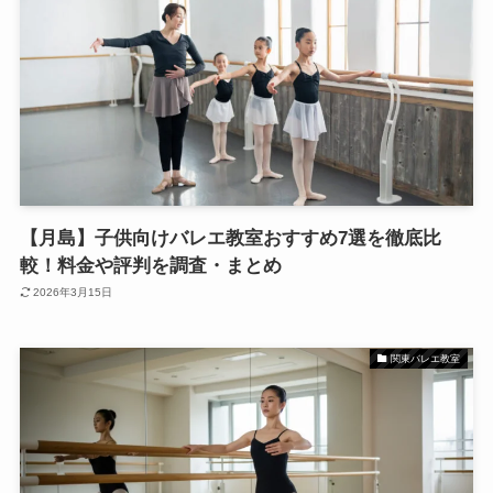
【月島】子供向けバレエ教室おすすめ7選を徹底比
較！料金や評判を調査・まとめ
2026年3月15日
関東バレエ教室