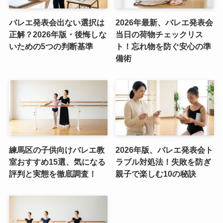
バレエ発表会出ない選択は
2026年最新、バレエ発表会
正解？2026年版・後悔しな
当日の荷物チェックリス
いための5つの判断基準
ト！忘れ物を防ぐ安心の準
備術
練馬区の子供向けバレエ教
2026年版、バレエ発表会ト
室おすすめ15選、気になる
ラブル対処法！失敗を防ぎ
評判と実態を徹底調査！
親子で楽しむ10の秘訣