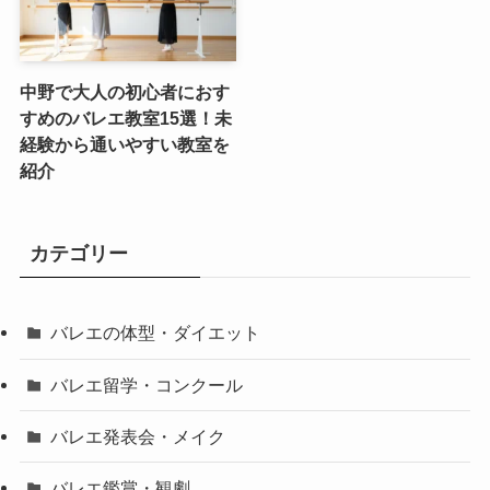
中野で大人の初心者におす
すめのバレエ教室15選！未
経験から通いやすい教室を
紹介
カテゴリー
バレエの体型・ダイエット
バレエ留学・コンクール
バレエ発表会・メイク
バレエ鑑賞・観劇