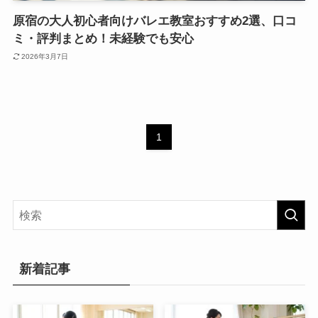
原宿の大人初心者向けバレエ教室おすすめ2選、口コ
ミ・評判まとめ！未経験でも安心
2026年3月7日
1
新着記事