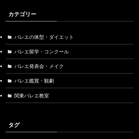
カテゴリー
バレエの体型・ダイエット
バレエ留学・コンクール
バレエ発表会・メイク
バレエ鑑賞・観劇
関東バレエ教室
タグ